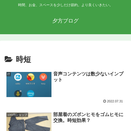
時間、お金、スペースを少しだけ節約。より良くいきたい。
夕方ブログ
時短
音声コンテンツは数少ないインプ
IT
ット
2022.07.31
部屋着のズボンヒモをゴムヒモに
100円ショップ
交換。時短効果？