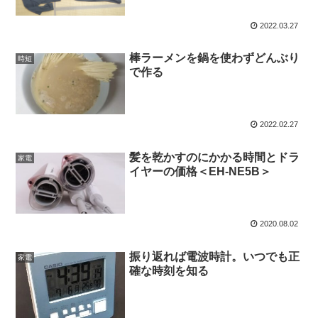
2022.03.27
棒ラーメンを鍋を使わずどんぶり
時短
で作る
2022.02.27
髪を乾かすのにかかる時間とドラ
家電
イヤーの価格＜EH-NE5B＞
2020.08.02
振り返れば電波時計。いつでも正
家電
確な時刻を知る