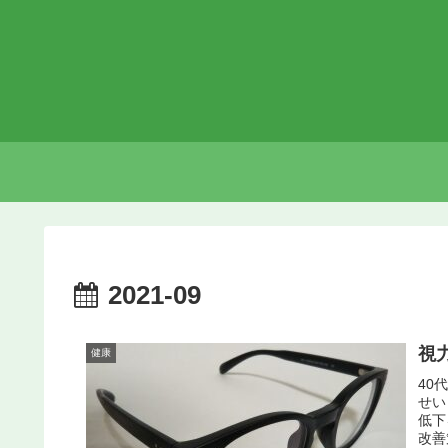
2021-09
視
健康
40
せい
低下
改善