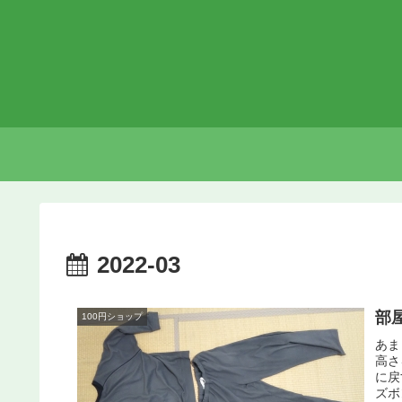
2022-03
部
100円ショップ
あま
高さ
に戻
ズボ