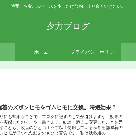
時間、お金、スペースを少しだけ節約。より良くいきたい。
夕方ブログ
ホーム
プライバシーポリシー
屋着のズボンヒモをゴムヒモに交換。時短効果？
りにも些細なことで、ブログに記すのも気が引けますが、効果の
を実感したので、少し書きます。結論）過去に変更したことを元
すことも、改善のひとつ１０年以上使用している秋冬用部屋着の
ンヒモがほつれた結ぶのもひと苦労です。私は秋冬用の...