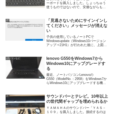
ーボードを購入しました。しょっちゅう
使うものではないので、安価ながらも迷
いがありましたが、購入に踏み切りまし
た。その理由と使い方をご紹介します。
購入したキーボード今回の用件は①価格
「見逃さないためにサインインし
IT
②登録機器数が...
てください」メッセージが消えな
い
子供の使用しているノートPCで
Windowsupdate（Windows10バージョン
アップ⇒21H1）が行われた後に、上図の
メッセージが表示されるようになりまし
た。最初のうちは子供に「右上の×ボタン
を押して」とか「OS再起動して」とお願
lenovo G550をWindows7から
パソコンなど
い...
Windows10にアップグレードす
る
最近、ノートパソコンLenovoの
G550（ModelNo.：2958）をWindows7か
らWindows10にアップグレードする機会
があったので、作業概要を残します。作
業条件と目標スペック概要はCPU：
CelereonDual-Core...
サウンドバーとテレビ。10年以上
IT
の世代間ギャップを埋められるか
ＹＡＭＡＨＡのサウンドバー「ＹＡＳ－
１０９」を購入しました。接続するのは