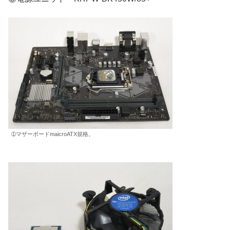
➀マザーボードmaicroATX規格。