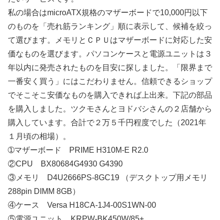
私の場合はmicroATX規格のマザーボードで10,000円以下
のものを「売れ筋ランキング」順に表示して、候補を絞っ
て選びます。メモリとＣＰＵはマザーボードに対応した安
価なものを選びます。パソコンケースと電源ユニットは３
年以内に発売されたものを目安に探しました。「限界まで
一番安く買う」にはこだわりません。信頼できるショップ
でそこそこ安価なものを購入できれば上出来。下記の部品
を購入しました。ツクモさんとヨドバシさんの２店舗から
購入しています。合計で２万５千円程度でした（2021年
１月頃の相場）。
➀マザーボード PRIME H310M-E R2.0
②CPU BX80684G4930 G4390
③メモリ D4U2666PS-8GC19 （デスクトップ用メモリ
288pin DIMM 8GB）
④ケース Versa H18CA-1J4-00S1WN-00
⑤電源ユニット KRPW-BK450W/85+