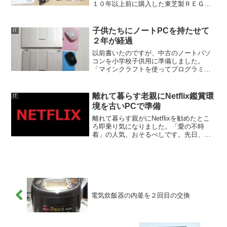
１０年以上前に購入した東芝製ＲＥＧＺ
Ａ「３７Ｚ９０００」。ネットで先達の
情報を探したものの、必ず動作する確信
は得られませんでした。おそるおそる購
子供たちにノートPCを持たせて
IT
入したのですが、使用感に...
２年が経過
以前書いたのですが、中古のノートパソ
コンを小学校子供用に準備しました。
「マインクラフトを使ってプログラミン
グ学習のきっかけに」と下心…もとい親
心を持ってのことでしたが、購入から２
年経ってみて、使用状況を確認しまし
離れて暮らす老親にNetflix鑑賞環
IT
た。子どもの行動は親の重い通...
境を古いPCで準備
離れて暮らす親がにNetflixを勧めたとこ
ろ即乗り気になりました。「愛の不時
着」の人気、おそるべしです。先日、よ
うやくセッティングが完了しました。い
ろいろ準備が必要だったのですが、何と
か環境を整えて様子を見ているところで
す。今回は自宅の使...
電気炊飯器の内釜を２回目の交換