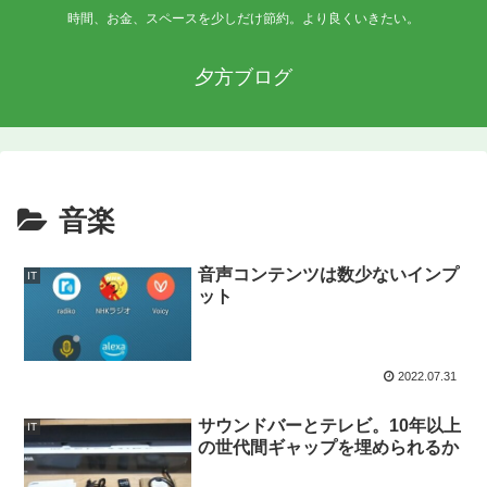
時間、お金、スペースを少しだけ節約。より良くいきたい。
夕方ブログ
音楽
音声コンテンツは数少ないインプ
IT
ット
2022.07.31
サウンドバーとテレビ。10年以上
IT
の世代間ギャップを埋められるか