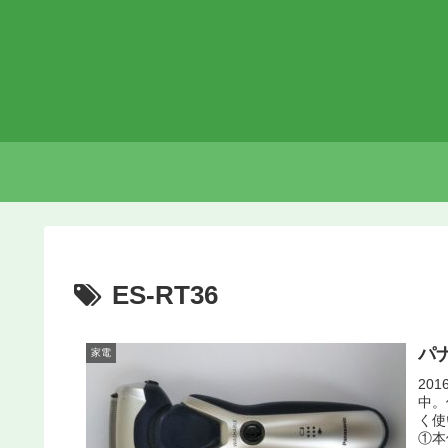
ES-RT36
パ
家電
20
中。
く使
①本