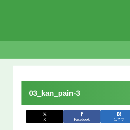
03_kan_pain-3
X
Facebook
はてブ