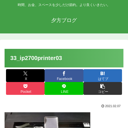
時間、お金、スペースを少しだけ節約。より良くいきたい。
夕方ブログ
33_ip2700printer03
X
Facebook
はてブ
Pocket
LINE
コピー
2021.02.07