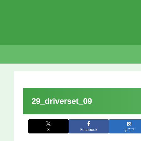
29_driverset_09
X
Facebook
はてブ