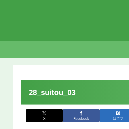
28_suitou_03
X
Facebook
はてブ