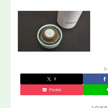
シ
X
Pocket
ユウガタ